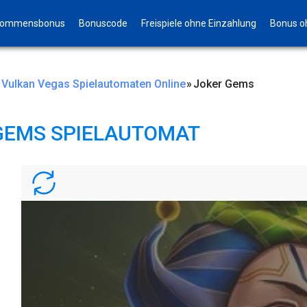
lkommensbonus
Bonuscode
Freispiele ohne Einzahlung
Bonus o
Vulkan Vegas Spielautomaten Online
»
Joker Gems
GEMS SPIELAUTOMAT